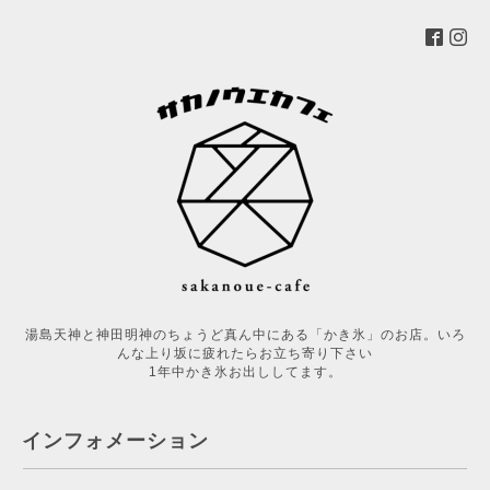
湯島天神と神田明神のちょうど真ん中にある「かき氷」のお店。いろ
んな上り坂に疲れたらお立ち寄り下さい
1年中かき氷お出ししてます。
インフォメーション