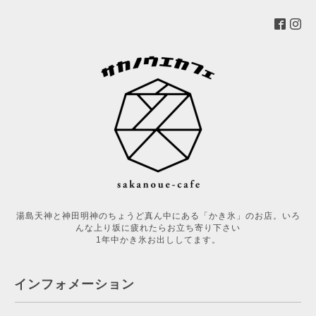
湯島天神と神田明神のちょうど真ん中にある「かき氷」のお店。いろ
んな上り坂に疲れたらお立ち寄り下さい
1年中かき氷お出ししてます。
インフォメーション