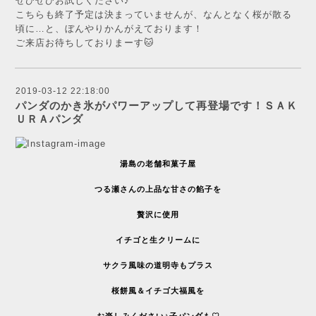
ぜひぜひお試しください♪
こちらも終了予定は決まっていませんが、なんとなく桜が散る
頃に…と、ぼんやりかんがえております！
ご来店お待ちしておりまーす🐱
2019-03-12 22:18:00
パンダのかき氷がパワーアップして再登場です！ＳＡＫ
ＵＲＡパンダ
湯島の老舗和菓子屋
つる瀬さんの上品な甘さの餡子を
贅沢に使用
イチゴと生クリームに
サクラ風味の道明寺もプラス
桜餅風＆イチゴ大福風を