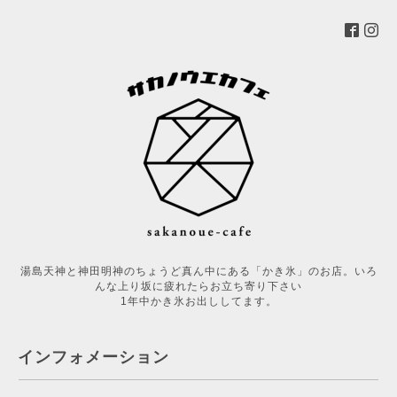
湯島天神と神田明神のちょうど真ん中にある「かき氷」のお店。いろ
んな上り坂に疲れたらお立ち寄り下さい
1年中かき氷お出ししてます。
インフォメーション