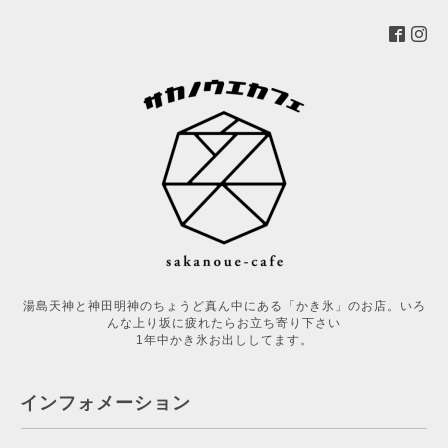
湯島天神と神田明神のちょうど真ん中にある「かき氷」のお店。いろ
んな上り坂に疲れたらお立ち寄り下さい
1年中かき氷お出ししてます。
インフォメーション