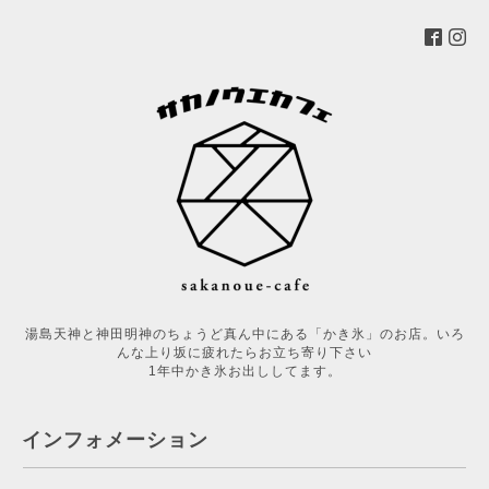
湯島天神と神田明神のちょうど真ん中にある「かき氷」のお店。いろ
んな上り坂に疲れたらお立ち寄り下さい
1年中かき氷お出ししてます。
インフォメーション