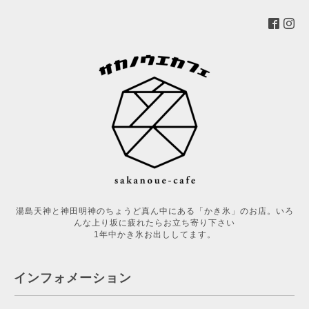
湯島天神と神田明神のちょうど真ん中にある「かき氷」のお店。いろ
んな上り坂に疲れたらお立ち寄り下さい
1年中かき氷お出ししてます。
インフォメーション