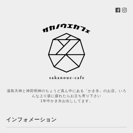
湯島天神と神田明神のちょうど真ん中にある「かき氷」のお店。いろ
んな上り坂に疲れたらお立ち寄り下さい
1年中かき氷お出ししてます。
インフォメーション