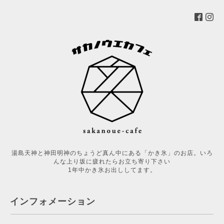
湯島天神と神田明神のちょうど真ん中にある「かき氷」のお店。いろ
んな上り坂に疲れたらお立ち寄り下さい
1年中かき氷お出ししてます。
インフォメーション