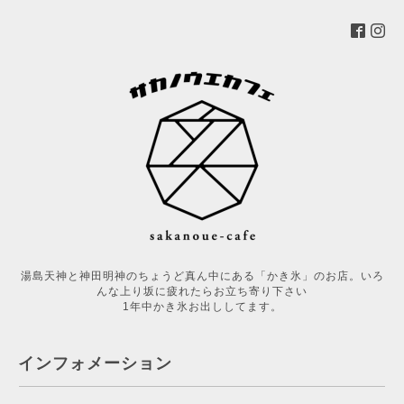
湯島天神と神田明神のちょうど真ん中にある「かき氷」のお店。いろ
んな上り坂に疲れたらお立ち寄り下さい
1年中かき氷お出ししてます。
インフォメーション